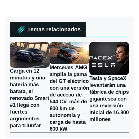
Temas relacionados
Mercedes-AMG
Carga en 12
amplía la gama
minutos y una
Tesla y SpaceX
del GT eléctrico
batería más
levantarán una
con una versión
barata, el
fábrica de chips
de acceso de
renovado Smart
gigantesca con
544 CV, más de
#1 llega con
una inversión
800 km de
fuertes
inicial de 16.800
autonomía y
argumentos
millones
carga de hasta
para triunfar
600 kW