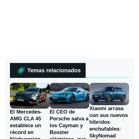
Temas relacionados
Xiaomi arrasa
El Mercedes-
El CEO de
con sus nuevos
AMG CLA 45
Porsche salva a
híbridos
establece un
los Cayman y
enchufables:
récord en
Boxster
SkyNomad