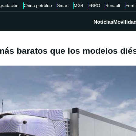
gradación
China petróleo
Smart
MG4
EBRO
Renault
Ford
Noticias
Movilida
ás baratos que los modelos diése