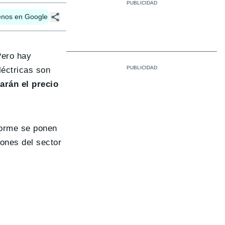
enos en Google
Pero hay
léctricas son
arán el precio
forme se ponen
iones del sector