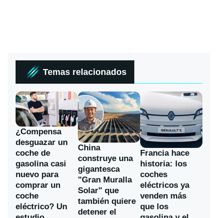
Temas relacionados
¿Compensa
desguazar un
China
coche de
Francia hace
construye una
gasolina casi
historia: los
gigantesca
nuevo para
coches
"Gran Muralla
comprar un
eléctricos ya
Solar" que
coche
venden más
también quiere
eléctrico? Un
que los
detener el
estudio
gasolina y el