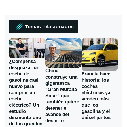
Temas relacionados
¿Compensa
desguazar un
China
coche de
Francia hace
construye una
gasolina casi
historia: los
gigantesca
nuevo para
coches
"Gran Muralla
comprar un
eléctricos ya
Solar" que
coche
venden más
también quiere
eléctrico? Un
que los
detener el
estudio
gasolina y el
avance del
desmonta uno
diésel juntos
desierto
de los grandes