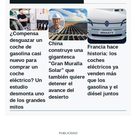
¿Compensa
desguazar un
China
coche de
Francia hace
construye una
gasolina casi
historia: los
gigantesca
nuevo para
coches
"Gran Muralla
comprar un
eléctricos ya
Solar" que
coche
venden más
también quiere
eléctrico? Un
que los
detener el
estudio
gasolina y el
avance del
desmonta uno
diésel juntos
desierto
de los grandes
mitos