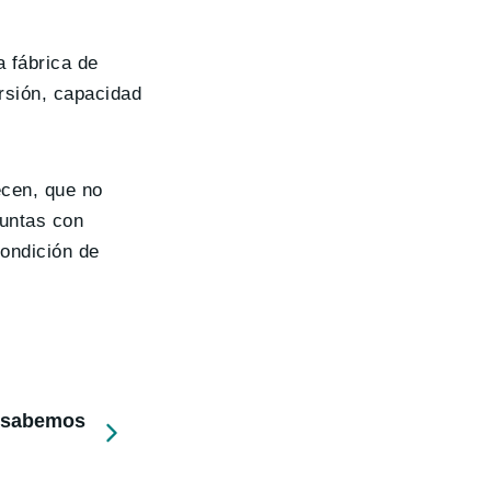
 fábrica de
rsión, capacidad
ecen, que no
juntas con
condición de
e sabemos