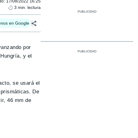
do
:
17/08/2022 16:25
3
min. lectura
enos en Google
avanzando por
Hungría, y el
acto, se usará el
 prismáticas. De
cir, 46 mm de