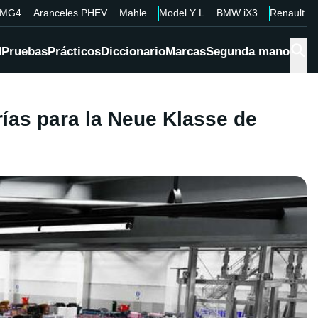
MG4
Aranceles PHEV
Mahle
Model Y L
BMW iX3
Renault 4
d
Pruebas
Prácticos
Diccionario
Marcas
Segunda mano
ías para la Neue Klasse de