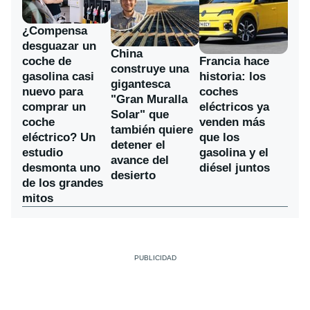
¿Compensa
desguazar un
China
coche de
Francia hace
construye una
gasolina casi
historia: los
gigantesca
nuevo para
coches
"Gran Muralla
comprar un
eléctricos ya
Solar" que
coche
venden más
también quiere
eléctrico? Un
que los
detener el
estudio
gasolina y el
avance del
desmonta uno
diésel juntos
desierto
de los grandes
mitos