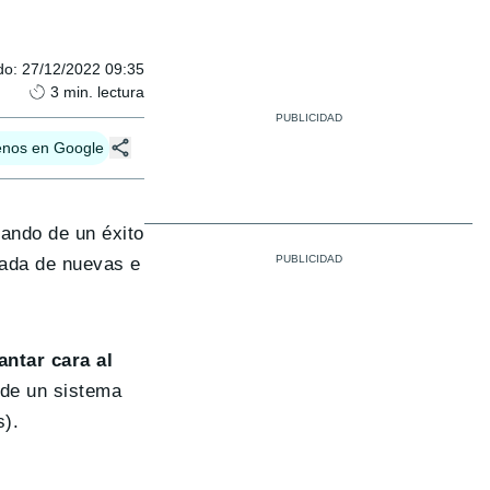
do
:
27/12/2022 09:35
3
min. lectura
enos en Google
tando de un éxito
gada de nuevas e
antar cara al
 de un sistema
s).