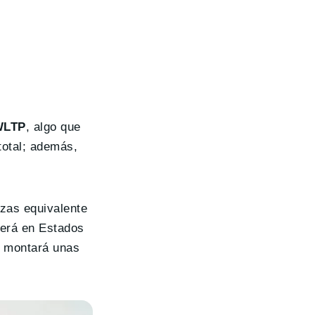
WLTP
, algo que
total; además,
azas equivalente
derá en Estados
, montará unas