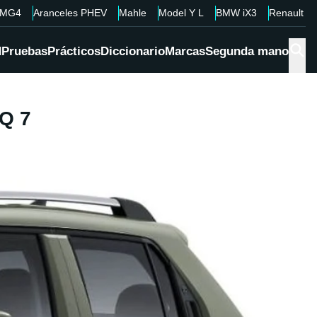
MG4
Aranceles PHEV
Mahle
Model Y L
BMW iX3
Renault 4
d
Pruebas
Prácticos
Diccionario
Marcas
Segunda mano
IQ 7