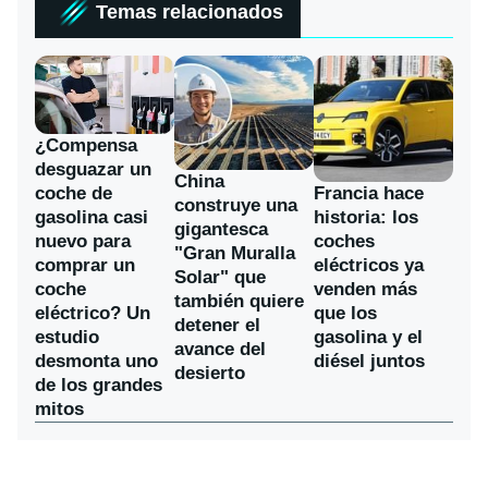
Temas relacionados
¿Compensa
desguazar un
China
coche de
Francia hace
construye una
gasolina casi
historia: los
gigantesca
nuevo para
coches
"Gran Muralla
comprar un
eléctricos ya
Solar" que
coche
venden más
también quiere
eléctrico? Un
que los
detener el
estudio
gasolina y el
avance del
desmonta uno
diésel juntos
desierto
de los grandes
mitos