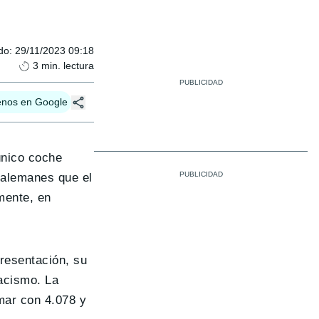
do
:
29/11/2023 09:18
3
min. lectura
enos en Google
único coche
 alemanes que el
mente, en
presentación, su
racismo. La
mar con 4.078 y