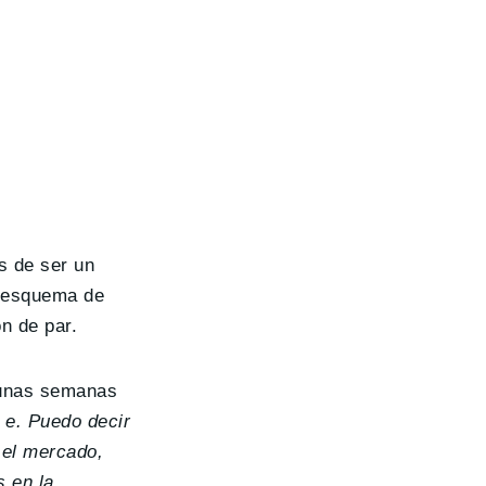
s de ser un
n esquema de
n de par.
 unas semanas
 e. Puedo decir
 el mercado,
 en la