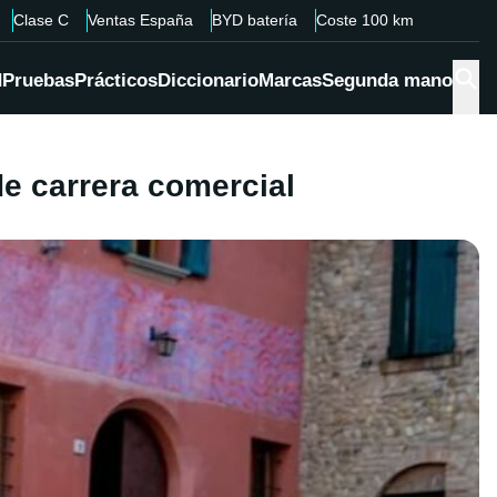
Clase C
Ventas España
BYD batería
Coste 100 km
d
Pruebas
Prácticos
Diccionario
Marcas
Segunda mano
e carrera comercial