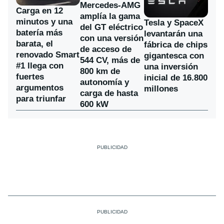
Mercedes-AMG
Carga en 12
amplía la gama
minutos y una
Tesla y SpaceX
del GT eléctrico
batería más
levantarán una
con una versión
barata, el
fábrica de chips
de acceso de
renovado Smart
gigantesca con
544 CV, más de
#1 llega con
una inversión
800 km de
fuertes
inicial de 16.800
autonomía y
argumentos
millones
carga de hasta
para triunfar
600 kW