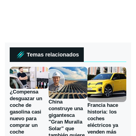
Temas relacionados
¿Compensa
desguazar un
China
coche de
Francia hace
construye una
gasolina casi
historia: los
gigantesca
nuevo para
coches
"Gran Muralla
comprar un
eléctricos ya
Solar" que
coche
venden más
también quiere