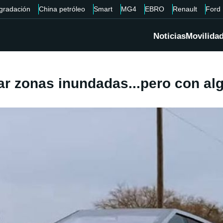
gradación
China petróleo
Smart
MG4
EBRO
Renault
Ford
Noticias
Movilida
ar zonas inundadas...pero con al