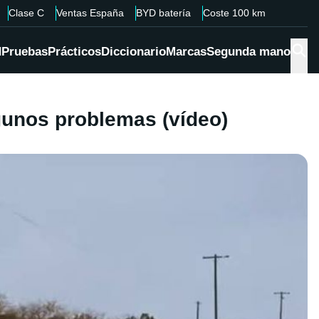
Clase C
Ventas España
BYD batería
Coste 100 km
d
Pruebas
Prácticos
Diccionario
Marcas
Segunda mano
gunos problemas (vídeo)