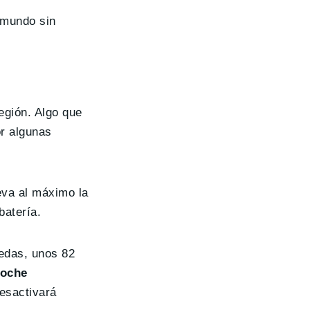
 mundo sin
egión. Algo que
or algunas
leva al máximo la
batería.
uedas, unos 82
coche
desactivará