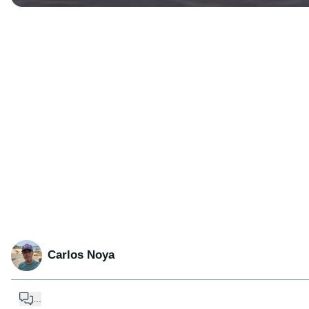
Carlos Noya
...