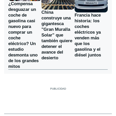
¿Compensa
desguazar un
China
coche de
Francia hace
construye una
gasolina casi
historia: los
gigantesca
nuevo para
coches
"Gran Muralla
comprar un
eléctricos ya
Solar" que
coche
venden más
también quiere
eléctrico? Un
que los
detener el
estudio
gasolina y el
avance del
desmonta uno
diésel juntos
desierto
de los grandes
mitos