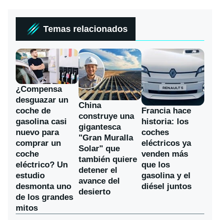
Temas relacionados
¿Compensa
desguazar un
China
coche de
Francia hace
construye una
gasolina casi
historia: los
gigantesca
nuevo para
coches
"Gran Muralla
comprar un
eléctricos ya
Solar" que
coche
venden más
también quiere
eléctrico? Un
que los
detener el
estudio
gasolina y el
avance del
desmonta uno
diésel juntos
desierto
de los grandes
mitos