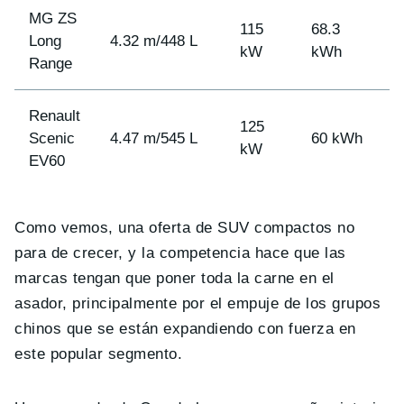
MG ZS
115
68.3
Long
4.32 m/448 L
4
kW
kWh
Range
Renault
125
Scenic
4.47 m/545 L
60 kWh
4
kW
EV60
Como vemos, una oferta de SUV compactos no
para de crecer, y la competencia hace que las
marcas tengan que poner toda la carne en el
asador, principalmente por el empuje de los grupos
chinos que se están expandiendo con fuerza en
este popular segmento.