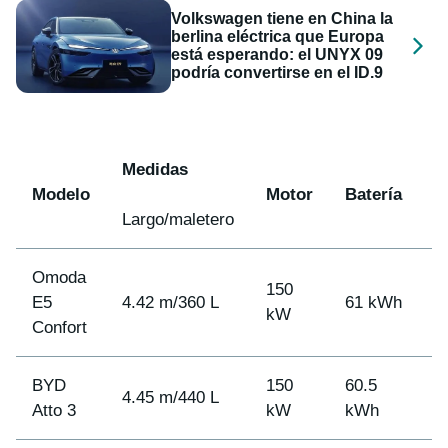
Volkswagen tiene en China la
berlina eléctrica que Europa
está esperando: el UNYX 09
podría convertirse en el ID.9
Medidas
Modelo
Motor
Batería
A
Largo/maletero
Omoda
150
E5
4.42 m/360 L
61 kWh
4
kW
Confort
BYD
150
60.5
4.45 m/440 L
4
Atto 3
kW
kWh