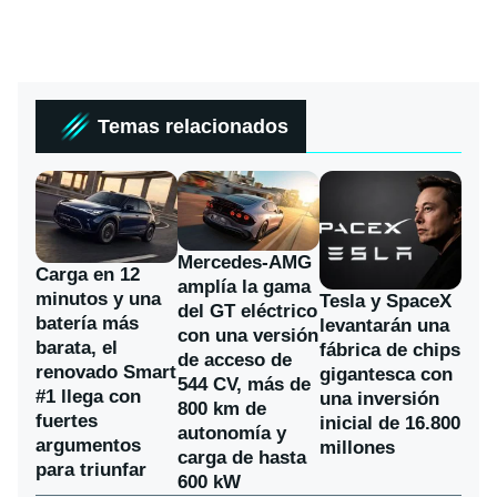
Temas relacionados
Mercedes-AMG
Carga en 12
amplía la gama
minutos y una
Tesla y SpaceX
del GT eléctrico
batería más
levantarán una
con una versión
barata, el
fábrica de chips
de acceso de
renovado Smart
gigantesca con
544 CV, más de
#1 llega con
una inversión
800 km de
fuertes
inicial de 16.800
autonomía y
argumentos
millones
carga de hasta
para triunfar
600 kW