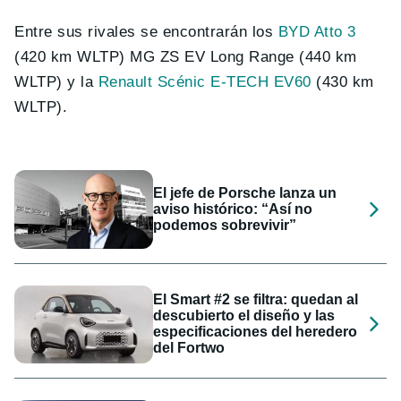
Entre sus rivales se encontrarán los
BYD Atto 3
(420 km WLTP) MG ZS EV Long Range (440 km
WLTP) y la
Renault Scénic E-TECH EV60
(430 km
WLTP).
El jefe de Porsche lanza un
aviso histórico: “Así no
podemos sobrevivir”
El Smart #2 se filtra: quedan al
descubierto el diseño y las
especificaciones del heredero
del Fortwo