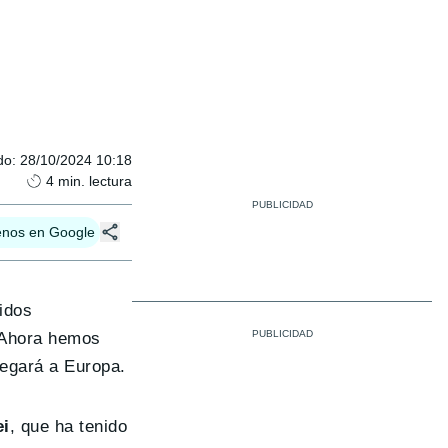
do
:
28/10/2024 10:18
4
min. lectura
enos en Google
idos
. Ahora hemos
legará a Europa.
ei
, que ha tenido