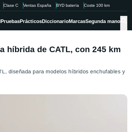
Clase C
Ventas España
BYD batería
Coste 100 km
d
Pruebas
Prácticos
Diccionario
Marcas
Segunda mano
ía híbrida de CATL, con 245 km
TL, diseñada para modelos híbridos enchufables y