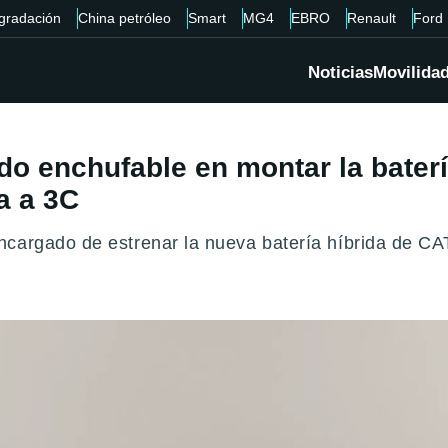
gradación
China petróleo
Smart
MG4
EBRO
Renault
Ford
Noticias
Movilida
ido enchufable en montar la bater
a a 3C
ncargado de estrenar la nueva batería híbrida de CA