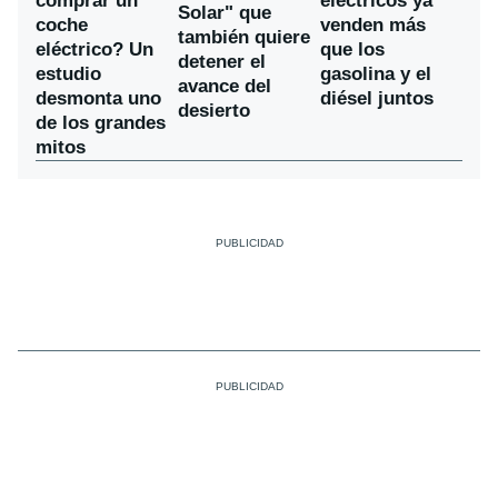
comprar un
eléctricos ya
Solar" que
coche
venden más
también quiere
eléctrico? Un
que los
detener el
estudio
gasolina y el
avance del
desmonta uno
diésel juntos
desierto
de los grandes
mitos