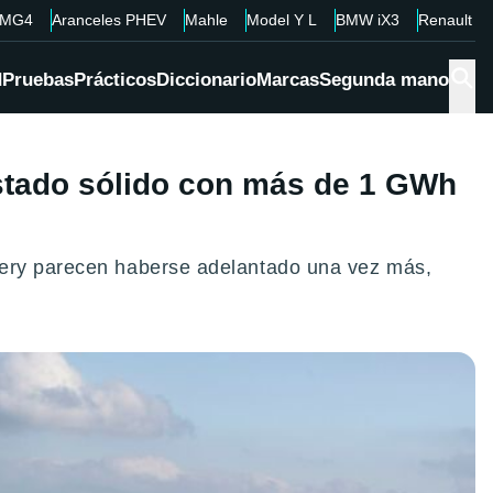
MG4
Aranceles PHEV
Mahle
Model Y L
BMW iX3
Renault 4
d
Pruebas
Prácticos
Diccionario
Marcas
Segunda mano
estado sólido con más de 1 GWh
Chery parecen haberse adelantado una vez más,