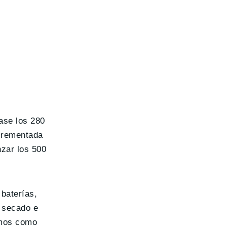
ase los 280
ncrementada
nzar los 500
baterías,
, secado e
mos como