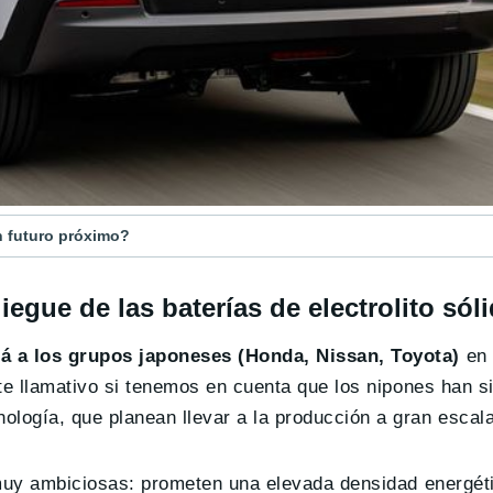
n futuro próximo?
egue de las baterías de electrolito sól
á a los grupos japoneses (Honda, Nissan, Toyota)
en 
nte llamativo si tenemos en cuenta que los nipones han s
ología, que planean llevar a la producción a gran escal
n muy ambiciosas: prometen una elevada densidad energét