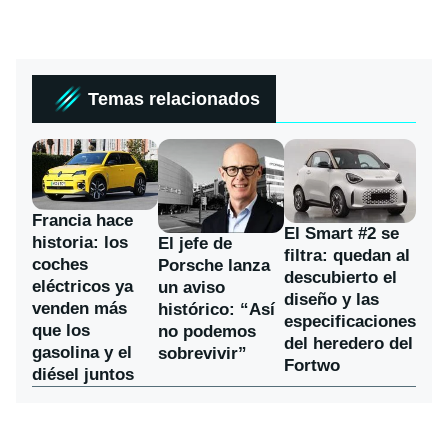
Temas relacionados
Francia hace
El Smart #2 se
historia: los
El jefe de
filtra: quedan al
coches
Porsche lanza
descubierto el
eléctricos ya
un aviso
diseño y las
venden más
histórico: “Así
especificaciones
que los
no podemos
del heredero del
gasolina y el
sobrevivir”
Fortwo
diésel juntos