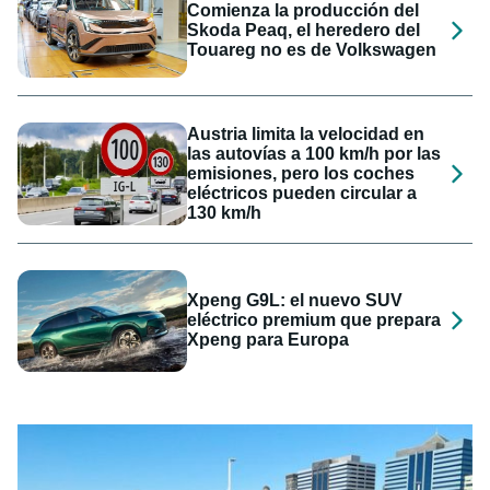
Comienza la producción del
Skoda Peaq, el heredero del
Touareg no es de Volkswagen
Austria limita la velocidad en
las autovías a 100 km/h por las
emisiones, pero los coches
eléctricos pueden circular a
130 km/h
Xpeng G9L: el nuevo SUV
eléctrico premium que prepara
Xpeng para Europa