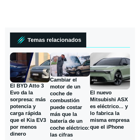
Temas relacionados
Cambiar el
El BYD Atto 3
motor de un
Evo da la
El nuevo
coche de
sorpresa: más
Mitsubishi ASX
combustión
potencia y
es eléctrico... y
puede costar
carga rápida
lo fabrica la
más que la
que el Kia EV3
misma empresa
batería de un
por menos
que el iPhone
coche eléctrico:
dinero
las cifras