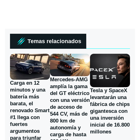
Temas relacionados
Mercedes-AMG
Carga en 12
amplía la gama
minutos y una
Tesla y SpaceX
del GT eléctrico
batería más
levantarán una
con una versión
barata, el
fábrica de chips
de acceso de
renovado Smart
gigantesca con
544 CV, más de
#1 llega con
una inversión
800 km de
fuertes
inicial de 16.800
autonomía y
argumentos
millones
carga de hasta
para triunfar