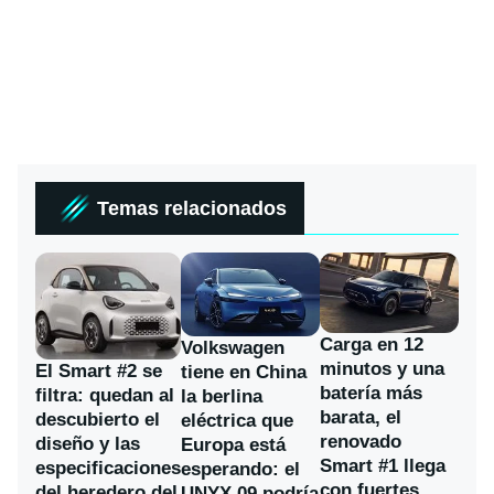
Temas relacionados
Carga en 12
Volkswagen
minutos y una
El Smart #2 se
tiene en China
batería más
filtra: quedan al
la berlina
barata, el
descubierto el
eléctrica que
renovado
diseño y las
Europa está
Smart #1 llega
especificaciones
esperando: el
con fuertes
del heredero del
UNYX 09 podría