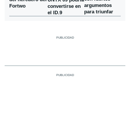
argumentos
Fortwo
convertirse en
para triunfar
el ID.9