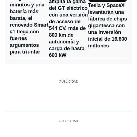
amplía la gama
minutos y una
Tesla y SpaceX
del GT eléctrico
batería más
levantarán una
con una versión
barata, el
fábrica de chips
de acceso de
renovado Smart
gigantesca con
544 CV, más de
#1 llega con
una inversión
800 km de
fuertes
inicial de 16.800
autonomía y
argumentos
millones
carga de hasta
para triunfar
600 kW