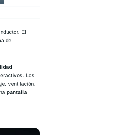
onductor. El
ma de
lidad
teractivos. Los
e, ventilación,
una
pantalla