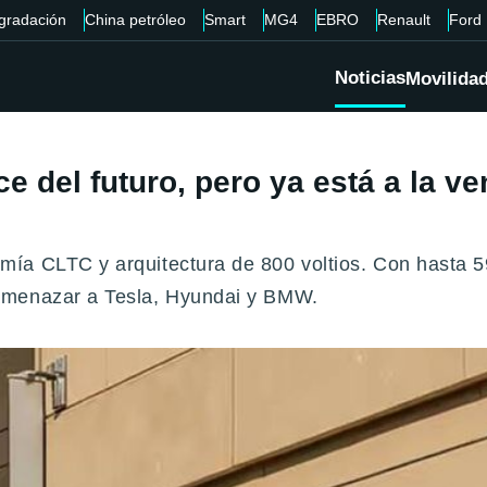
gradación
China petróleo
Smart
MG4
EBRO
Renault
Ford
Noticias
Movilida
ce del futuro, pero ya está a la 
ía CLTC y arquitectura de 800 voltios. Con hasta 59
amenazar a Tesla, Hyundai y BMW.