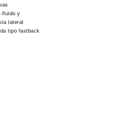
neas
 fluido y
ta lateral
da tipo fastback