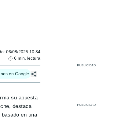
do
:
06/08/2025 10:34
6
min. lectura
enos en Google
firma su apuesta
oche, destaca
á basado en una