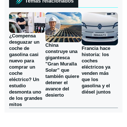
Temas relacionados
¿Compensa
desguazar un
China
coche de
Francia hace
construye una
gasolina casi
historia: los
gigantesca
nuevo para
coches
"Gran Muralla
comprar un
eléctricos ya
Solar" que
coche
venden más
también quiere
eléctrico? Un
que los
detener el
estudio
gasolina y el
avance del
desmonta uno
diésel juntos
desierto
de los grandes
mitos