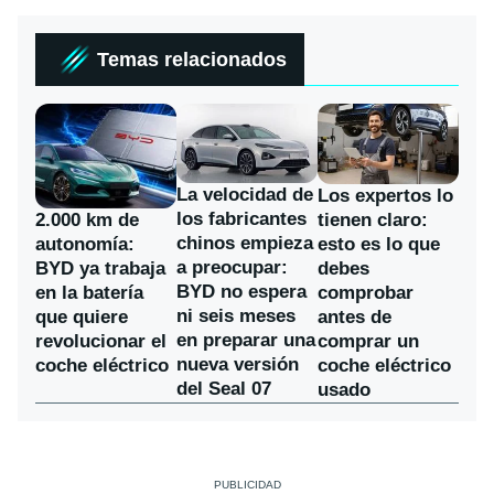
Temas relacionados
La velocidad de
Los expertos lo
los fabricantes
2.000 km de
tienen claro:
chinos empieza
autonomía:
esto es lo que
a preocupar:
BYD ya trabaja
debes
BYD no espera
en la batería
comprobar
ni seis meses
que quiere
antes de
en preparar una
revolucionar el
comprar un
nueva versión
coche eléctrico
coche eléctrico
del Seal 07
usado