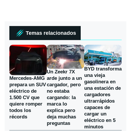
Temas relacionados
BYD transforma
Un Zeekr 7X
una vieja
Mercedes-AMG
arde junto a un
gasolinera en
prepara un SUV
cargador, pero
una estación de
eléctrico de
no estaba
cargadores
1.500 CV que
cargando: la
ultrarrápidos
quiere romper
marca lo
capaces de
todos los
explica pero
cargar un
récords
deja muchas
eléctrico en 5
preguntas
minutos