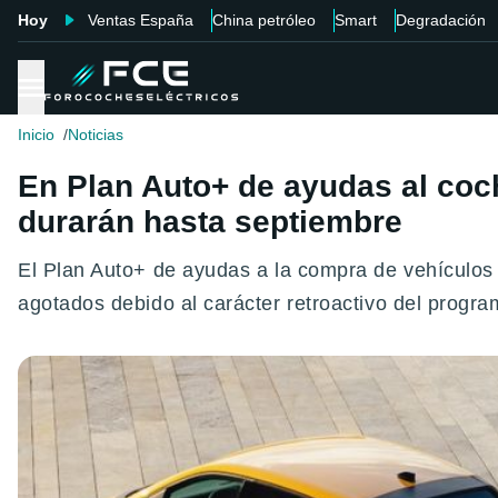
Hoy
Ventas España
China petróleo
Smart
Degradación
Inicio
Noticias
En Plan Auto+ de ayudas al coch
durarán hasta septiembre
El Plan Auto+ de ayudas a la compra de vehículos e
agotados debido al carácter retroactivo del progr