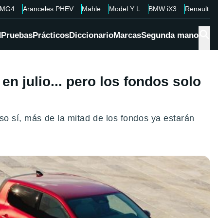
MG4
Aranceles PHEV
Mahle
Model Y L
BMW iX3
Renault 4
d
Pruebas
Prácticos
Diccionario
Marcas
Segunda mano
n julio... pero los fondos solo
so sí, más de la mitad de los fondos ya estarán