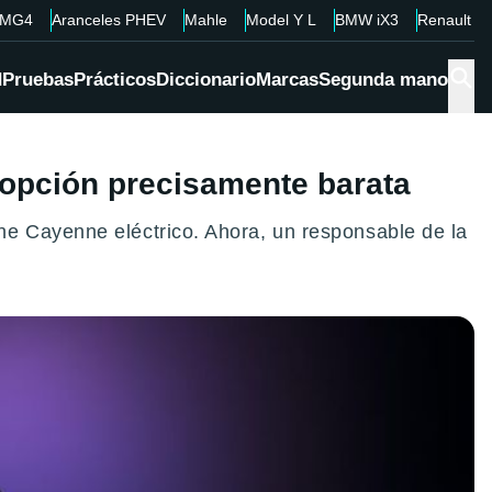
MG4
Aranceles PHEV
Mahle
Model Y L
BMW iX3
Renault 4
d
Pruebas
Prácticos
Diccionario
Marcas
Segunda mano
 opción precisamente barata
he Cayenne eléctrico. Ahora, un responsable de la