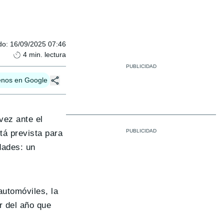
do
:
16/09/2025 07:46
4
min. lectura
enos en Google
vez ante el
tá prevista para
dades: un
automóviles, la
r del año que