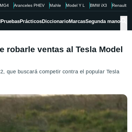
MG4
Aranceles PHEV
Mahle
Model Y L
BMW iX3
Renault 4
d
Pruebas
Prácticos
Diccionario
Marcas
Segunda mano
e robarle ventas al Tesla Model
, que buscará competir contra el popular Tesla