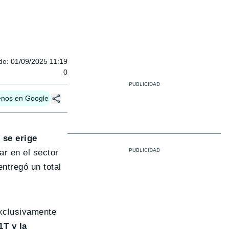
do
:
01/09/2025 11:19
0
enos en Google
 se erige
ar en el sector
ntregó un total
exclusivamente
1T y la