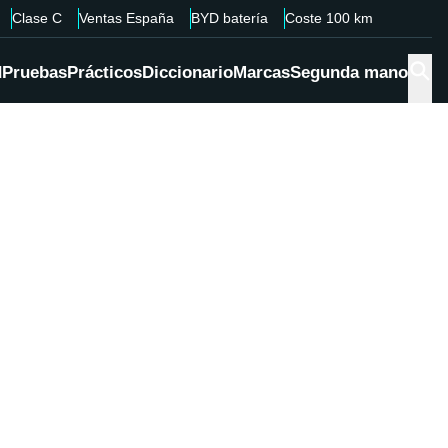
Clase C
Ventas España
BYD batería
Coste 100 km
d
Pruebas
Prácticos
Diccionario
Marcas
Segunda mano