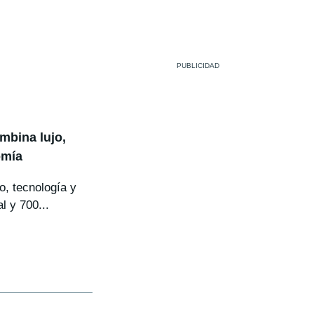
mbina lujo,
omía
o, tecnología y
l y 700...