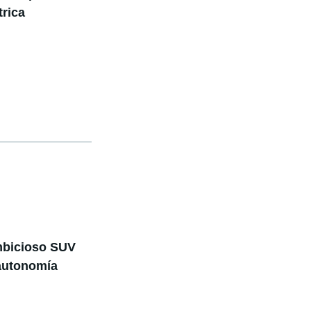
trica
mbicioso SUV
 autonomía