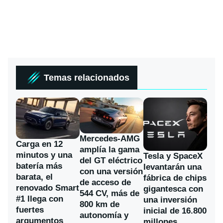
Temas relacionados
Mercedes-AMG
Carga en 12
amplía la gama
minutos y una
Tesla y SpaceX
del GT eléctrico
batería más
levantarán una
con una versión
barata, el
fábrica de chips
de acceso de
renovado Smart
gigantesca con
544 CV, más de
#1 llega con
una inversión
800 km de
fuertes
inicial de 16.800
autonomía y
argumentos
millones