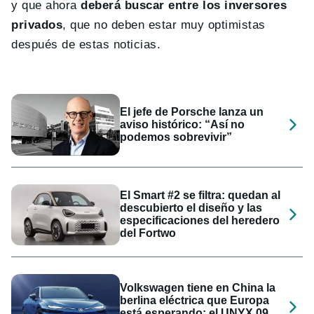
y que ahora
deberá buscar entre los inversores
privados
, que no deben estar muy optimistas
después de estas noticias.
El jefe de Porsche lanza un
aviso histórico: “Así no
podemos sobrevivir”
El Smart #2 se filtra: quedan al
descubierto el diseño y las
especificaciones del heredero
del Fortwo
Volkswagen tiene en China la
berlina eléctrica que Europa
está esperando: el UNYX 09