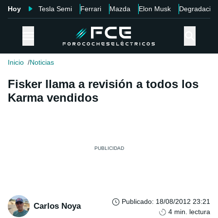
Hoy
Tesla Semi
Ferrari
Mazda
Elon Musk
Degradació
Inicio
Noticias
Fisker llama a revisión a todos los
Karma vendidos
Publicado
:
18/08/2012 23:21
Carlos Noya
4
min. lectura