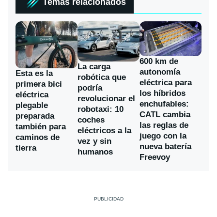
Temas relacionados
600 km de
La carga
autonomía
Esta es la
robótica que
eléctrica para
primera bici
podría
los híbridos
eléctrica
revolucionar el
enchufables:
plegable
robotaxi: 10
CATL cambia
preparada
coches
las reglas de
también para
eléctricos a la
juego con la
caminos de
vez y sin
nueva batería
tierra
humanos
Freevoy