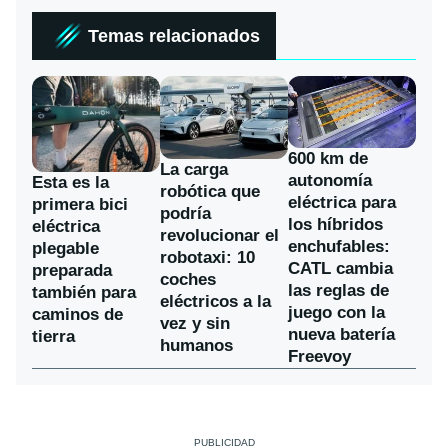
Temas relacionados
600 km de
La carga
autonomía
Esta es la
robótica que
eléctrica para
primera bici
podría
los híbridos
eléctrica
revolucionar el
enchufables:
plegable
robotaxi: 10
CATL cambia
preparada
coches
las reglas de
también para
eléctricos a la
juego con la
caminos de
vez y sin
nueva batería
tierra
humanos
Freevoy