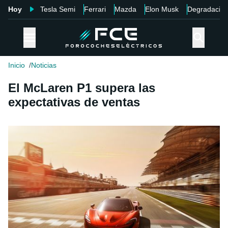
Hoy
Tesla Semi
Ferrari
Mazda
Elon Musk
Degradació
Inicio
Noticias
El McLaren P1 supera las
expectativas de ventas