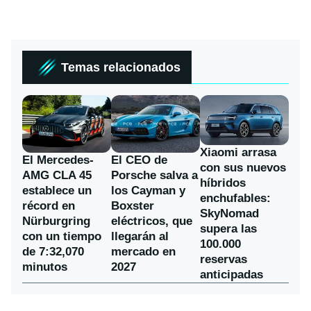
Temas relacionados
Xiaomi arrasa
El Mercedes-
El CEO de
con sus nuevos
AMG CLA 45
Porsche salva a
híbridos
establece un
los Cayman y
enchufables:
récord en
Boxster
SkyNomad
Nürburgring
eléctricos, que
supera las
con un tiempo
llegarán al
100.000
de 7:32,070
mercado en
reservas
minutos
2027
anticipadas