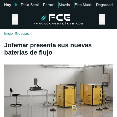
Hoy
Tesla Semi
Ferrari
Mazda
Elon Musk
Degradació
Inicio
Noticias
Jofemar presenta sus nuevas
baterías de flujo