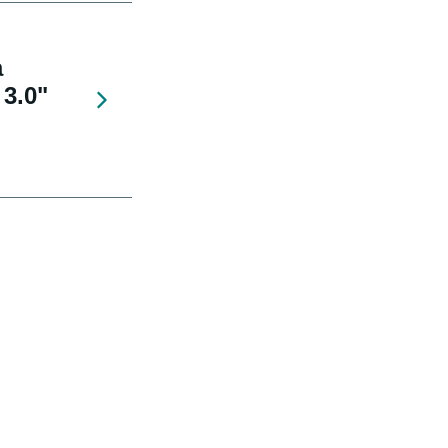
a
 3.0"