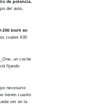
io de potencia
,
po del auto,
0-200 km/h en
los cuales 635
t_One, un coche
tá fijando
mpo necesario
ue tienen cuanto
uede ver en la