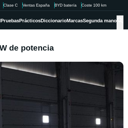
Clase C
Ventas España
BYD batería
Coste 100 km
d
Pruebas
Prácticos
Diccionario
Marcas
Segunda mano
MW de potencia