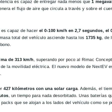
 potencia es capaz de entregar nada menos que
1 megavat
ra el flujo de aire que circula a través y sobre el cuer
.
9 es capaz de hacer
el 0-100 km/h en 2,7 segundos, el 
 masa total del vehículo asciende hasta los
1735 kg
, de 
rbono.
ima de 313 km/h
, superando por poco al Rimac Concep
 de la movilidad eléctrica. El nuevo modelo de NextEV es
.
er
427 kilómetros con una solar carga
. Además, el tie
utos
, un tiempo para nada desorbitado. Unas baterías q
 packs que se alojan a los lados del vehículo como se p