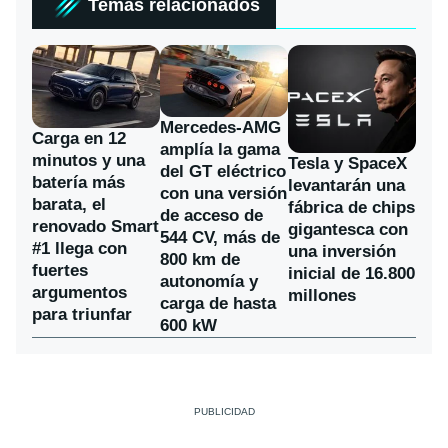
Temas relacionados
Mercedes-AMG
Carga en 12
amplía la gama
minutos y una
Tesla y SpaceX
del GT eléctrico
batería más
levantarán una
con una versión
barata, el
fábrica de chips
de acceso de
renovado Smart
gigantesca con
544 CV, más de
#1 llega con
una inversión
800 km de
fuertes
inicial de 16.800
autonomía y
argumentos
millones
carga de hasta
para triunfar
600 kW