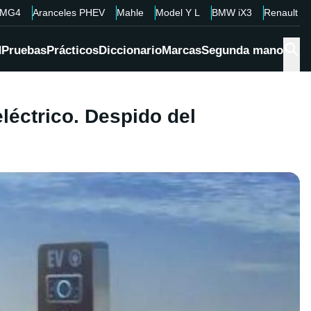
MG4
Aranceles PHEV
Mahle
Model Y L
BMW iX3
Renault 4
d
Pruebas
Prácticos
Diccionario
Marcas
Segunda mano
léctrico. Despido del