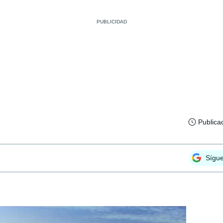
Publica
Sígu