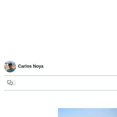
Carlos Noya
...