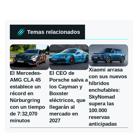
Temas relacionados
Xiaomi arrasa
El Mercedes-
El CEO de
con sus nuevos
AMG CLA 45
Porsche salva a
híbridos
establece un
los Cayman y
enchufables:
récord en
Boxster
SkyNomad
Nürburgring
eléctricos, que
supera las
con un tiempo
llegarán al
100.000
de 7:32,070
mercado en
reservas
minutos
2027
anticipadas