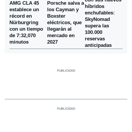
AMG CLA 45
Porsche salva a
híbridos
establece un
los Cayman y
enchufables:
récord en
Boxster
SkyNomad
Nürburgring
eléctricos, que
supera las
con un tiempo
llegarán al
100.000
de 7:32,070
mercado en
reservas
minutos
2027
anticipadas