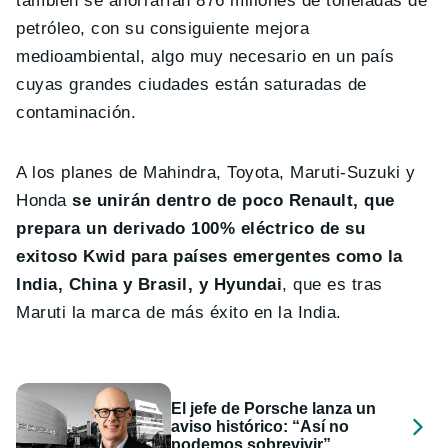
también se ahorrarían 876 millones de toneladas de
petróleo, con su consiguiente mejora
medioambiental, algo muy necesario en un país
cuyas grandes ciudades están saturadas de
contaminación.
A los planes de Mahindra, Toyota, Maruti-Suzuki y
Honda
se unirán dentro de poco Renault, que
prepara un derivado 100% eléctrico de su
exitoso Kwid para países emergentes como la
India, China y Brasil, y Hyundai
, que es tras
Maruti la marca de más éxito en la India.
El jefe de Porsche lanza un
aviso histórico: “Así no
podemos sobrevivir”