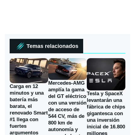
Temas relacionados
Mercedes-AMG
Carga en 12
amplía la gama
minutos y una
Tesla y SpaceX
del GT eléctrico
batería más
levantarán una
con una versión
barata, el
fábrica de chips
de acceso de
renovado Smart
gigantesca con
544 CV, más de
#1 llega con
una inversión
800 km de
fuertes
inicial de 16.800
autonomía y
argumentos
millones