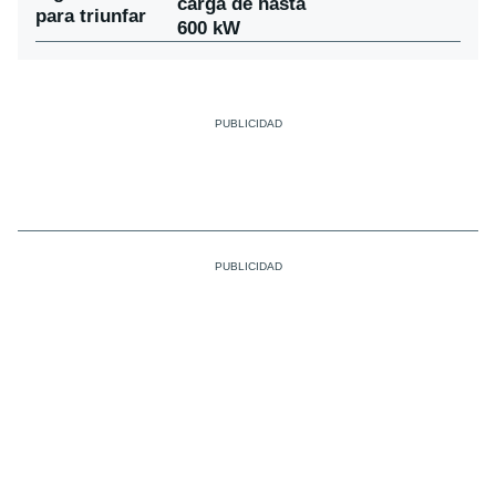
carga de hasta
para triunfar
600 kW