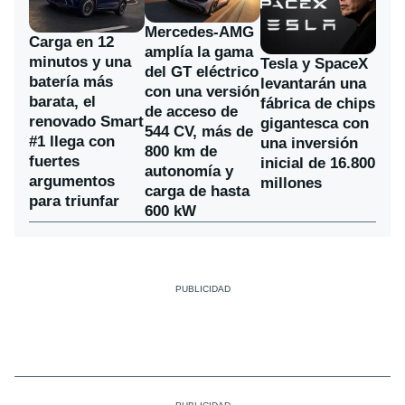
Mercedes-AMG
Carga en 12
amplía la gama
minutos y una
Tesla y SpaceX
del GT eléctrico
batería más
levantarán una
con una versión
barata, el
fábrica de chips
de acceso de
renovado Smart
gigantesca con
544 CV, más de
#1 llega con
una inversión
800 km de
fuertes
inicial de 16.800
autonomía y
argumentos
millones
carga de hasta
para triunfar
600 kW