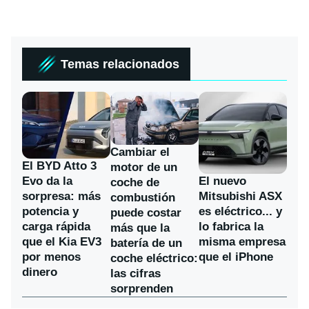
Temas relacionados
Cambiar el
El BYD Atto 3
motor de un
Evo da la
El nuevo
coche de
sorpresa: más
Mitsubishi ASX
combustión
potencia y
es eléctrico... y
puede costar
carga rápida
lo fabrica la
más que la
que el Kia EV3
misma empresa
batería de un
por menos
que el iPhone
coche eléctrico:
dinero
las cifras
sorprenden