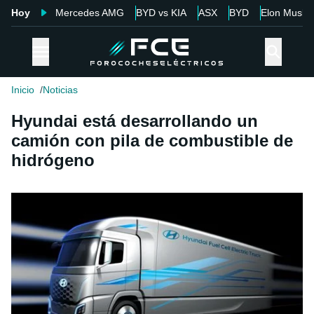
Hoy
Mercedes AMG
BYD vs KIA
ASX
BYD
Elon Musk
Inicio
Noticias
Hyundai está desarrollando un
camión con pila de combustible de
hidrógeno