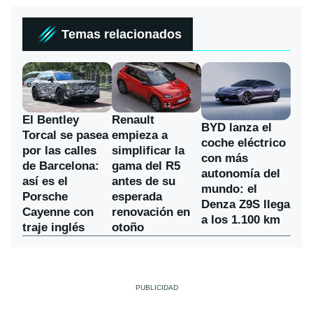
Temas relacionados
El Bentley
Renault
BYD lanza el
Torcal se pasea
empieza a
coche eléctrico
por las calles
simplificar la
con más
de Barcelona:
gama del R5
autonomía del
así es el
antes de su
mundo: el
Porsche
esperada
Denza Z9S llega
Cayenne con
renovación en
a los 1.100 km
traje inglés
otoño