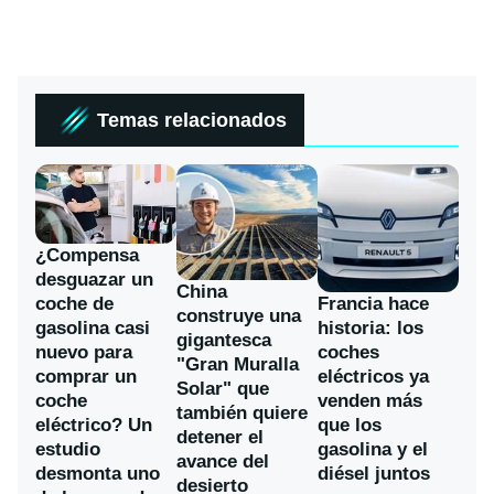
Temas relacionados
¿Compensa
desguazar un
China
coche de
Francia hace
construye una
gasolina casi
historia: los
gigantesca
nuevo para
coches
"Gran Muralla
comprar un
eléctricos ya
Solar" que
coche
venden más
también quiere
eléctrico? Un
que los
detener el
estudio
gasolina y el
avance del
desmonta uno
diésel juntos
desierto